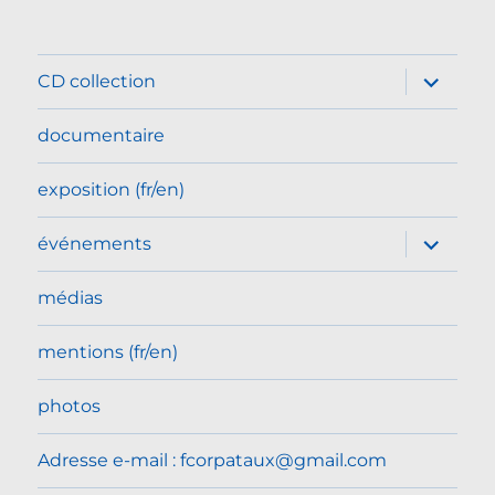
ouvrir
CD collection
le
sous-
menu
documentaire
exposition (fr/en)
ouvrir
événements
le
sous-
menu
médias
mentions (fr/en)
photos
Adresse e-mail : fcorpataux@gmail.com