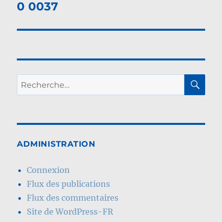
de
0 0037
l’article
RE
Recherche
pour :
ADMINISTRATION
Connexion
Flux des publications
Flux des commentaires
Site de WordPress-FR