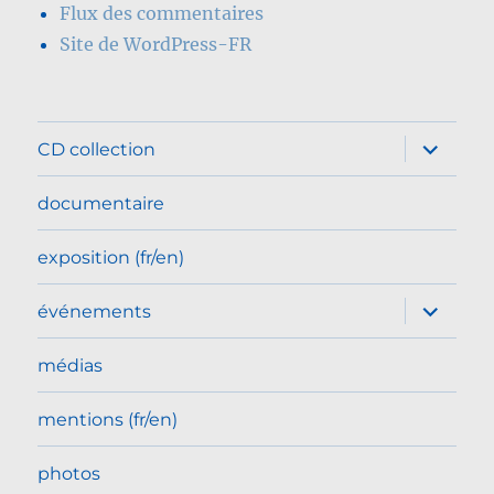
Flux des commentaires
Site de WordPress-FR
ouvrir
CD collection
le
sous-
menu
documentaire
exposition (fr/en)
ouvrir
événements
le
sous-
menu
médias
mentions (fr/en)
photos