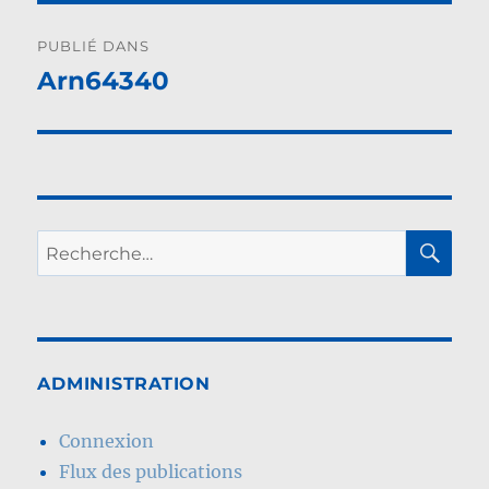
Navigation
PUBLIÉ DANS
de
Arn64340
l’article
RE
Recherche
pour :
ADMINISTRATION
Connexion
Flux des publications