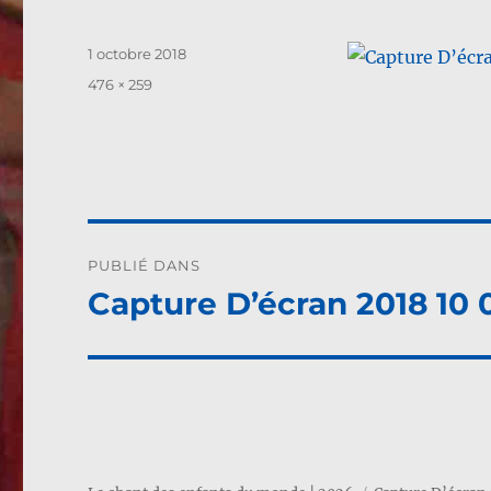
Publié
1 octobre 2018
le
Taille
476 × 259
réelle
Navigation
PUBLIÉ DANS
de
Capture D’écran 2018 10 0
l’article