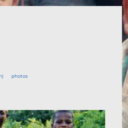
n)
photos