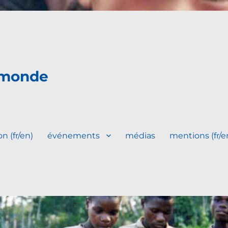
 monde
n (fr/en)
événements
médias
mentions (fr/e