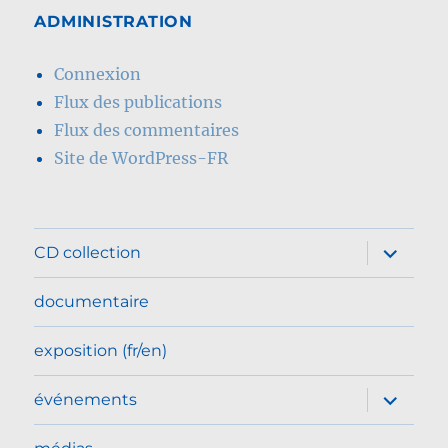
ADMINISTRATION
Connexion
Flux des publications
Flux des commentaires
Site de WordPress-FR
ouvrir
CD collection
le
sous-
menu
documentaire
exposition (fr/en)
ouvrir
événements
le
sous-
menu