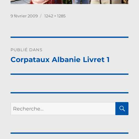
Publié
Taille
9 février 2009
1242 × 1285
le
réelle
Navigation
PUBLIÉ DANS
de
Corpataux Albanie Livret 1
l’article
RE
Recherche
pour :