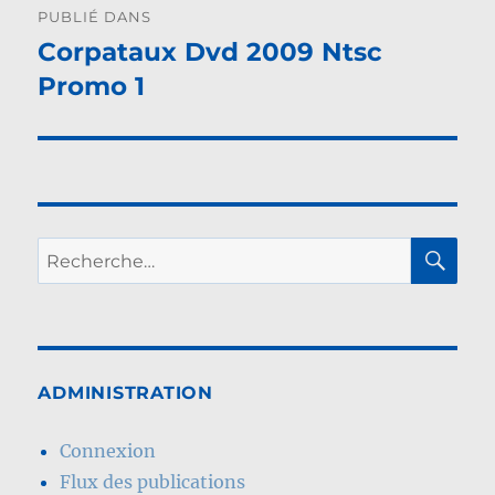
PUBLIÉ DANS
de
Corpataux Dvd 2009 Ntsc
Promo 1
l’article
RE
Recherche
pour :
ADMINISTRATION
Connexion
Flux des publications