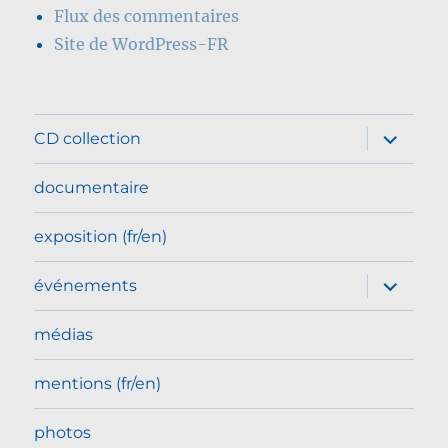
Flux des commentaires
Site de WordPress-FR
ouvrir
CD collection
le
sous-
menu
documentaire
exposition (fr/en)
ouvrir
événements
le
sous-
menu
médias
mentions (fr/en)
photos