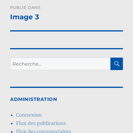
Navigation
PUBLIÉ DANS
de
Image 3
l’article
RE
Recherche
pour :
ADMINISTRATION
Connexion
Flux des publications
Flux des commentaires