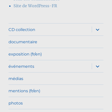
Site de WordPress-FR
ouvrir
CD collection
le
sous-
menu
documentaire
exposition (fr/en)
ouvrir
événements
le
sous-
menu
médias
mentions (fr/en)
photos