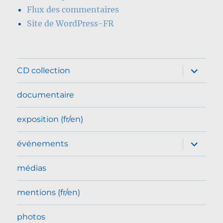
Flux des commentaires
Site de WordPress-FR
ouvrir
CD collection
le
sous-
menu
documentaire
exposition (fr/en)
ouvrir
événements
le
sous-
menu
médias
mentions (fr/en)
photos