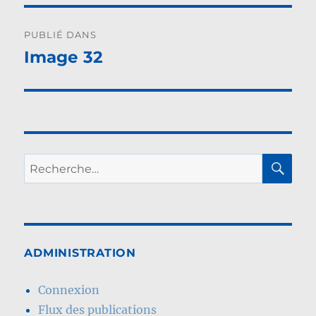
Navigation
PUBLIÉ DANS
de
Image 32
l’article
RE
Recherche
pour :
ADMINISTRATION
Connexion
Flux des publications