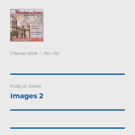
Publié
Taille
11 février 2009
110 × 110
le
réelle
Navigation
PUBLIÉ DANS
de
Images 2
l’article