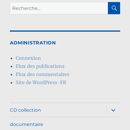
RE
Recherche
pour :
ADMINISTRATION
Connexion
Flux des publications
Flux des commentaires
Site de WordPress-FR
ouvrir
CD collection
le
sous-
menu
documentaire