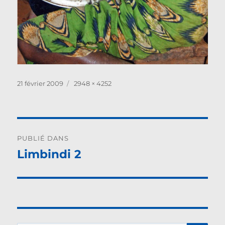
Publié
Taille
21 février 2009
2948 × 4252
le
réelle
Navigation
PUBLIÉ DANS
de
Limbindi 2
l’article