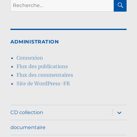
RE
Recherche
pour :
ADMINISTRATION
Connexion
Flux des publications
Flux des commentaires
Site de WordPress-FR
ouvrir
CD collection
le
sous-
menu
documentaire