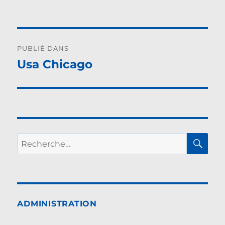
le
réelle
Navigation
PUBLIÉ DANS
de
Usa Chicago
l’article
RE
Recherche
pour :
ADMINISTRATION