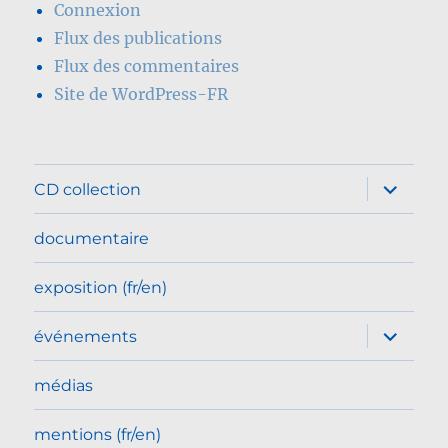
Connexion
Flux des publications
Flux des commentaires
Site de WordPress-FR
ouvrir
CD collection
le
sous-
menu
documentaire
exposition (fr/en)
ouvrir
événements
le
sous-
menu
médias
mentions (fr/en)