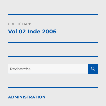
le
réelle
Navigation
PUBLIÉ DANS
de
Vol 02 Inde 2006
l’article
RE
Recherche
pour :
ADMINISTRATION