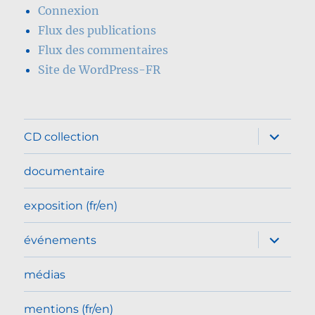
Connexion
Flux des publications
Flux des commentaires
Site de WordPress-FR
ouvrir
CD collection
le
sous-
menu
documentaire
exposition (fr/en)
ouvrir
événements
le
sous-
menu
médias
mentions (fr/en)