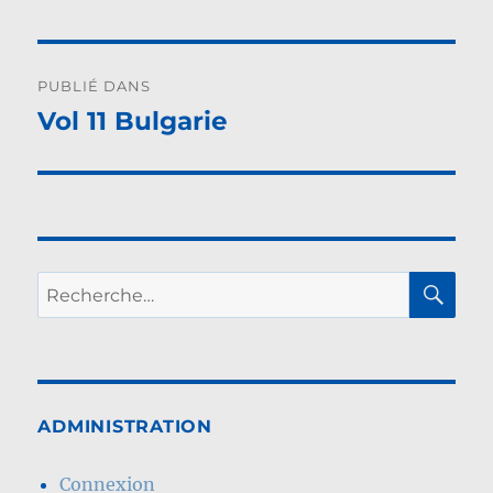
Navigation
PUBLIÉ DANS
de
Vol 11 Bulgarie
l’article
RE
Recherche
pour :
ADMINISTRATION
Connexion