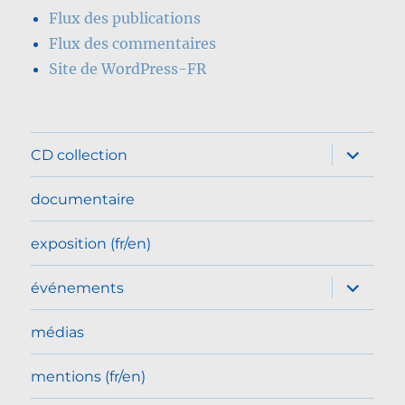
Flux des publications
Flux des commentaires
Site de WordPress-FR
ouvrir
CD collection
le
sous-
menu
documentaire
exposition (fr/en)
ouvrir
événements
le
sous-
menu
médias
mentions (fr/en)