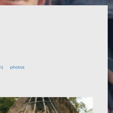
n)
photos