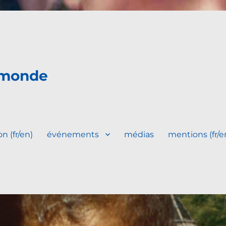
 monde
n (fr/en)
événements
médias
mentions (fr/e