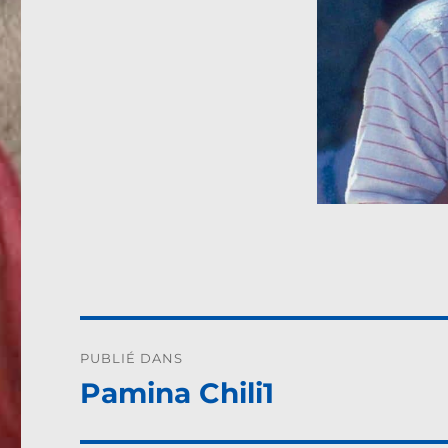
Navigation
PUBLIÉ DANS
de
Pamina Chili1
l’article