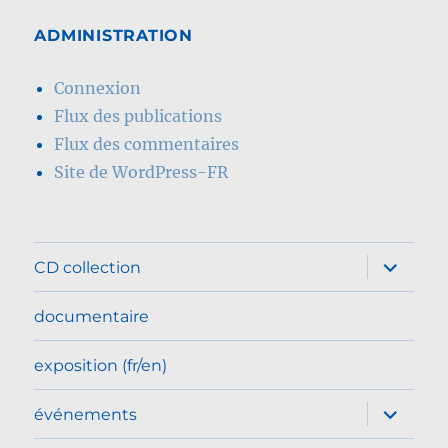
ADMINISTRATION
Connexion
Flux des publications
Flux des commentaires
Site de WordPress-FR
ouvrir
CD collection
le
sous-
menu
documentaire
exposition (fr/en)
ouvrir
événements
le
sous-