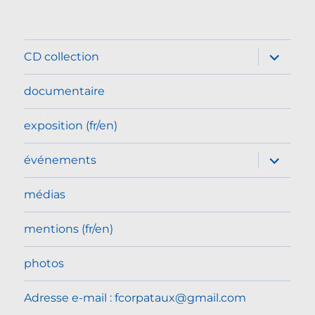
ouvrir
CD collection
le
sous-
menu
documentaire
exposition (fr/en)
ouvrir
événements
le
sous-
menu
médias
mentions (fr/en)
photos
Adresse e-mail : fcorpataux@gmail.com